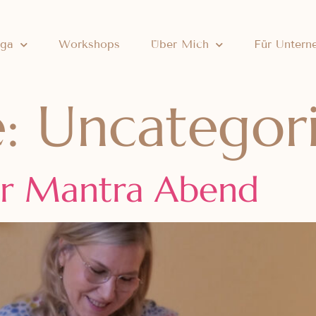
ga
Workshops
Über Mich
Für Untern
e:
Uncategor
er Mantra Abend