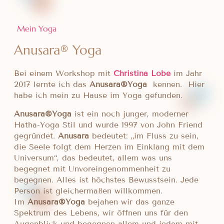
Mein Yoga
Anusara® Yoga
Bei einem Workshop mit
Christina Lobe
im Jahr
2017 lernte ich das
Anusara®Yoga
kennen. Hier
habe ich mein zu Hause im Yoga gefunden.
Anusara®Yoga
ist ein noch junger, moderner
Hatha-Yoga Stil und wurde 1997 von John Friend
gegründet.
Anusara
bedeutet: „im Fluss zu sein,
die Seele folgt dem Herzen im Einklang mit dem
Universum“, das bedeutet, allem was uns
begegnet mit Unvoreingenommenheit zu
begegnen. Alles ist höchstes Bewusstsein. Jede
Person ist gleichermaßen willkommen.
Im
Anusara®Yoga
bejahen wir das ganze
Spektrum des Lebens, wir öffnen uns für den
Augenblick und begegnen allem und jedem mit